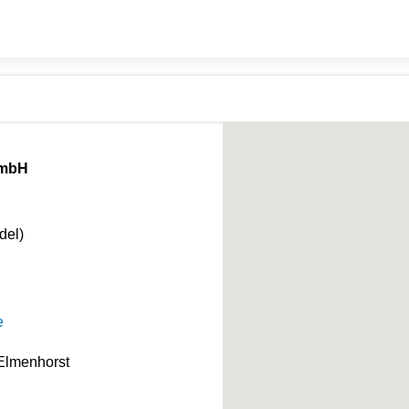
GmbH
del)
e
Elmenhorst